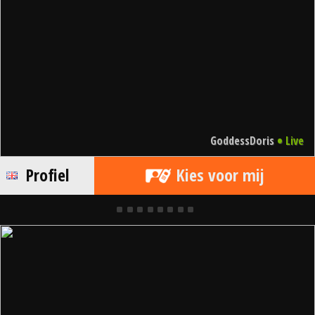
•
GoddessDoris
Live
Profiel
Kies voor mij