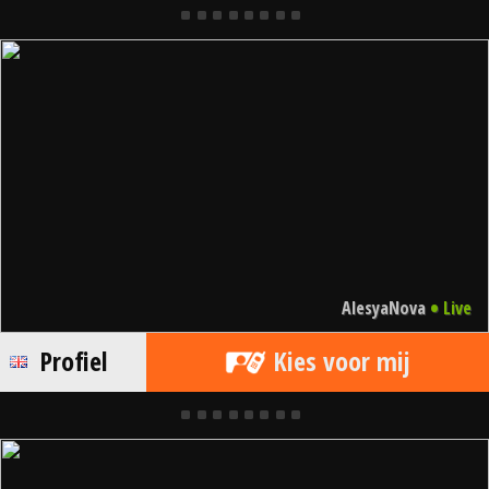
•
AlesyaNova
Live
Profiel
Kies voor mij